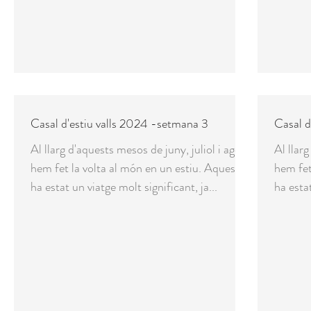
Casal d'estiu valls 2024 -setmana 3
Casal d
Al llarg d'aquests mesos de juny, juliol i agost
Al llarg
hem fet la volta al món en un estiu. Aquest
hem fet
ha estat un viatge molt significant, ja...
ha estat