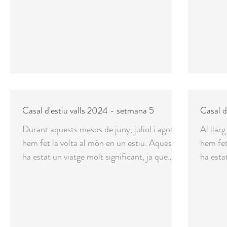
Casal d'estiu valls 2024 - setmana 5
Casal d
Durant aquests mesos de juny, juliol i agost
Al llarg
hem fet la volta al món en un estiu. Aquest
hem fet
ha estat un viatge molt significant, ja que
ha estat
s'ha...