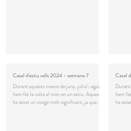
Casal d'estiu valls 2024 - setmana 7
Casal d
Durant aquests mesos de juny, juliol i agost
Durant 
hem fet la volta al món en un estiu. Aquest
hem fet
ha estat un viatge molt significant, ja que
ha esta
s'ha...
s'ha...