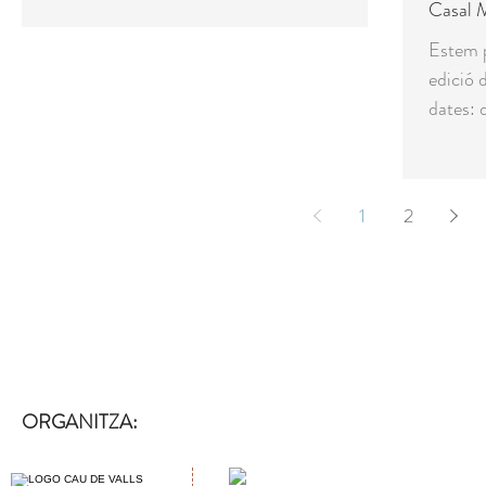
Casal 
Estem 
edició 
dates: 
a poc,..
1
2
ORGANITZA: