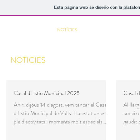
Esta página web se diseñó con la plataf
INICI
NOTÍCIES
L'EQUIP
INFOR
NOTICIES
Casal d'Estiu Municipal 2025
Casal d
Ahir, dijous 14 d'agost, vem tancar el Casal
Al llar
d'Estiu Municipal de Valls. Ha estat un estiu
coneixe
ple d'activitats i moments molt especials.
gaudit 
Hem...